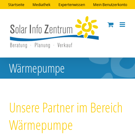
Zum
Startseite
Mediathek
Expertenwissen
Mein Benutzerkonto
Inhalt
springen
Wärmepumpe
Unsere Partner im Bereich
Wärmepumpe